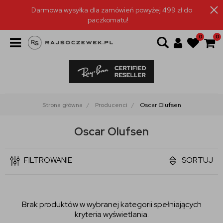
Darmowa wysyłka dla zamówień powyżej 499 zł do
paczkomatu!
0
0
Strona główna
Producenci
Oscar Olufsen
Oscar Olufsen
FILTROWANIE
SORTUJ
Brak produktów w wybranej kategorii spełniających
kryteria wyświetlania.