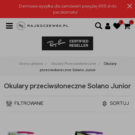
Darmowa wysyłka dla zamówień powyżej 499 zł do
paczkomatu!
0
0
Strona główna
Okulary Przeciwsłoneczne
Okulary
przeciwsłoneczne Solano Junior
Okulary przeciwsłoneczne Solano Junior
FILTROWANIE
SORTUJ