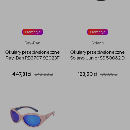
Promocja
Promocja
Ray-Ban
Solano
Okulary przeciwsłoneczne
Okulary przeciwsłoneczne
Ray-Ban RB3707 92023F
Solano Junior SS 50082 D
447,81
zł
123,50
zł
649,00
zł
190,00
zł