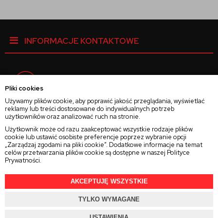
INFORMACJE KONTAKTOWE
Facebook
Pliki cookies
Używamy plików cookie, aby poprawić jakość przeglądania, wyświetlać
reklamy lub treści dostosowane do indywidualnych potrzeb
Instagram
użytkowników oraz analizować ruch na stronie.
Użytkownik może od razu zaakceptować wszystkie rodzaje plików
cookie lub ustawić osobiste preferencje poprzez wybranie opcji
Twitter
„Zarządzaj zgodami na pliki cookie”. Dodatkowe informacje na temat
celów przetwarzania plików cookie są dostępne w naszej
Polityce
Prywatności
.
AKCEPTUJĘ WSZYSTKIE
2025 © Wszelkie Prawa Zastrzeżone
Rajsoczewek.pl
TYLKO WYMAGANE
Projekt i oprogramowanie sklepu:
Ebexo.pl
USTAWIENIA