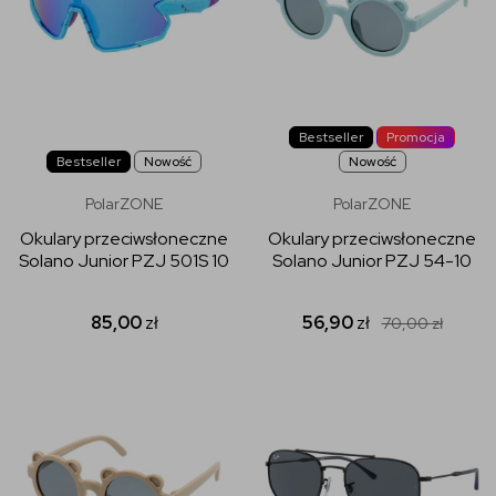
Bestseller
Promocja
Bestseller
Nowość
Nowość
PolarZONE
PolarZONE
Okulary przeciwsłoneczne
Okulary przeciwsłoneczne
Solano Junior PZJ 501S 10
Solano Junior PZJ 54-10
85,00
zł
56,90
zł
70,00
zł