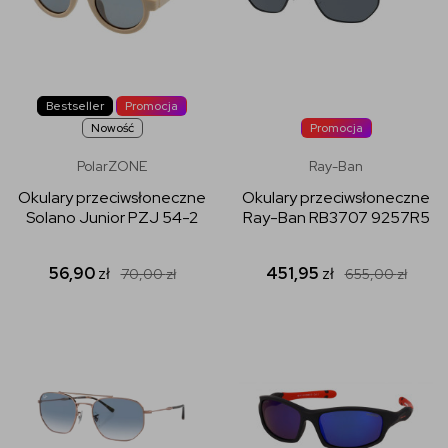
Bestseller
Promocja
Nowość
Promocja
PolarZONE
Ray-Ban
Okulary przeciwsłoneczne
Okulary przeciwsłoneczne
Solano Junior PZJ 54-2
Ray-Ban RB3707 9257R5
56,90
zł
451,95
zł
70,00
zł
655,00
zł