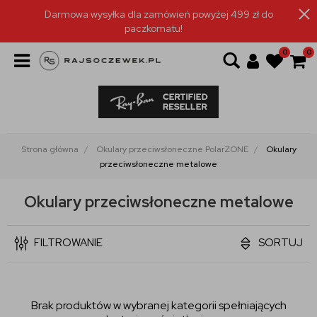
Darmowa wysyłka dla zamówień powyżej 499 zł do
paczkomatu!
0
0
Strona główna
Okulary przeciwsłoneczne PolarZONE
Okulary
przeciwsłoneczne metalowe
Okulary przeciwsłoneczne metalowe
FILTROWANIE
SORTUJ
Brak produktów w wybranej kategorii spełniających