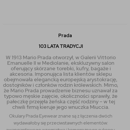
Prada
103 LATA TRADYCJI
W 1913 Mario Prada otworzył, w Galerii Vittorio
Emanuelle II w Mediolanie, ekskluzywny salon
oferujący skórzane torebki, kufry, bagaże i
akcesoria. Imponująca lista klientów sklepu
obejmowała elegancką europejską arystokrację,
dostojników i członków rodzin królewskich. Mimo,
że Mario Prada prowadzenie biznesu uznawał za
typowo męskie zajęcie, okoliczności sprawiły, że
pałeczkę przejęła żeńska część rodziny – w tej
chwili firmą kieruje jego wnuczka Miuccia.
Okulary Prada Eyewear znane są z łączenia dwóch
wydawałoby się przeciwstawnych elementów:
awangardowego wzornictwa i komercyjnego sukcesu.