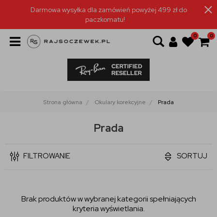
Darmowa wysyłka dla zamówień powyżej 499 zł do
paczkomatu!
0
0
Strona główna
Okulary korekcyjne
Prada
Prada
FILTROWANIE
SORTUJ
Brak produktów w wybranej kategorii spełniających
kryteria wyświetlania.