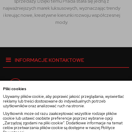
sprzedaży. Dzięki temu Prada stała się jedną z
najważniejszych marek luksusowych, wyznaczając trendy
i kreując nowe, kreatywne kierunki rozwoju współczesnej
mody.
INFORMACJE KONTAKTOWE
Facebook
Pliki cookies
Używamy plików cookie, aby poprawić jakość przeglądania, wyświetlać
reklamy lub treści dostosowane do indywidualnych potrzeb
Instagram
użytkowników oraz analizować ruch na stronie.
Użytkownik może od razu zaakceptować wszystkie rodzaje plików
cookie lub ustawić osobiste preferencje poprzez wybranie opcji
Twitter
„Zarządzaj zgodami na pliki cookie”. Dodatkowe informacje na temat
celów przetwarzania plików cookie są dostępne w naszej
Polityce