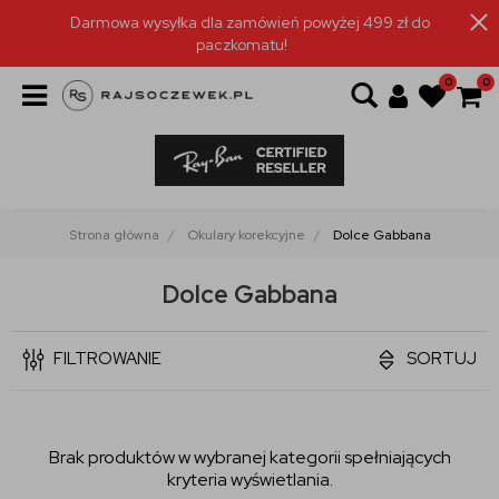
Darmowa wysyłka dla zamówień powyżej 499 zł do
paczkomatu!
0
0
Strona główna
Okulary korekcyjne
Dolce Gabbana
Dolce Gabbana
FILTROWANIE
SORTUJ
Brak produktów w wybranej kategorii spełniających
kryteria wyświetlania.