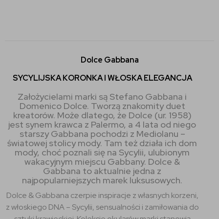
Dolce Gabbana
SYCYLIJSKA KORONKA I WŁOSKA ELEGANCJA
Założycielami marki są Stefano Gabbana i
Domenico Dolce. Tworzą znakomity duet
kreatorów. Może dlatego, że Dolce (ur. 1958)
jest synem krawca z Palermo, a 4 lata od niego
starszy Gabbana pochodzi z Mediolanu –
światowej stolicy mody. Tam też działa ich dom
mody, choć poznali się na Sycylii, ulubionym
wakacyjnym miejscu Gabbany. Dolce &
Gabbana to aktualnie jedna z
najpopularniejszych marek luksusowych.
Dolce & Gabbana czerpie inspiracje z własnych korzeni,
z włoskiego DNA – Sycylii, sensualności i zamiłowania do
sztuki krawieckiej. Kolekcje okularów marki stanowią