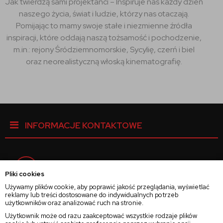
Jak twierdzą sami projektanci – Inspiruje nas każdy dzień
naszego życia, świat i ludzie, którzy nas otaczają.
Pomijając to mamy swoje stałe i niezmienne źródła
inspiracji, które oddają naszą tożsamość i pochodzenie,
m.in.: rejony Śródziemnomorskie, Sycylię, czerń i biel
oraz neorealistyczną włoską kinematografię.
INFORMACJE KONTAKTOWE
Facebook
Pliki cookies
Używamy plików cookie, aby poprawić jakość przeglądania, wyświetlać
reklamy lub treści dostosowane do indywidualnych potrzeb
Instagram
użytkowników oraz analizować ruch na stronie.
Użytkownik może od razu zaakceptować wszystkie rodzaje plików