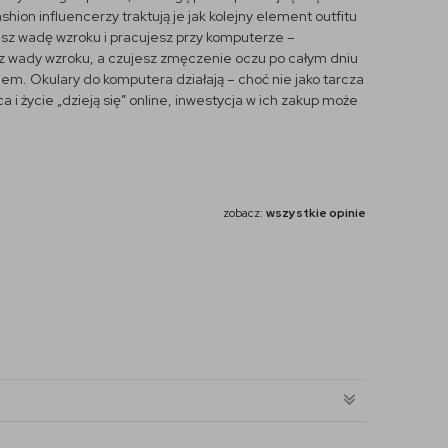
hion influencerzy traktują je jak kolejny element outfitu
asz wadę wzroku i pracujesz przy komputerze –
asz wady wzroku, a czujesz zmęczenie oczu po całym dniu
em. Okulary do komputera działają – choć nie jako tarcza
ca i życie „dzieją się” online, inwestycja w ich zakup może
zobacz:
wszystkie opinie