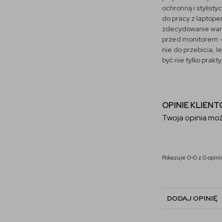
ochronną i stylisty
do pracy z laptope
zdecydowanie warto
przed monitorem – 
nie do przebicia, l
być nie tylko prakty
OPINIE KLIEN
Twoja opinia moż
Pokazuje 0-0 z 0 opinii
DODAJ OPINIĘ