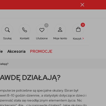
0
0
>
Szukaj
Kontakt
Ulubione
Moje konto
Koszyk
le
Akcesoria
PROMOCJE
ałają?
AWDĘ DZIAŁAJĄ?
mputerze potrzebne są specjalne okulary. Ekran był
et 8–10 godzin dziennie, a statystyki dotyczące dzieci i
odzienność stała się nieodłącznym elementem życia. Nic
lockerami”. Ale… czy naprawdę działają? Jakie okulary do