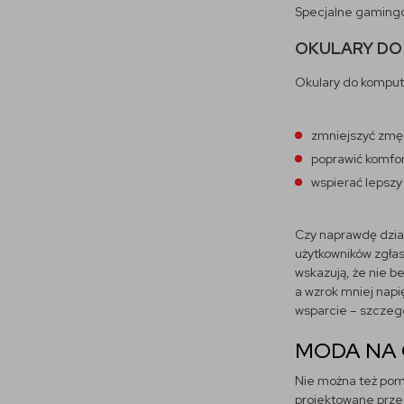
Specjalne gamingow
OKULARY DO
Okulary do kompute
zmniejszyć zmę
poprawić komfor
wspierać lepszy
Czy naprawdę dział
użytkowników zgła
wskazują, że nie b
a wzrok mniej nap
wsparcie – szczegó
MODA NA
Nie można też pomi
projektowane przez