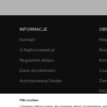
INFORMACJE
OB
Kontakt
Moj
O RajSoczewek.pl
Roz
Regulamin sklepu
Kos
Dane do płatności
Cza
Autoryzowany Dealer
Zwr
FA
Pliki cookies
Używamy plików cookie, aby poprawić jakość przeglądania, wy