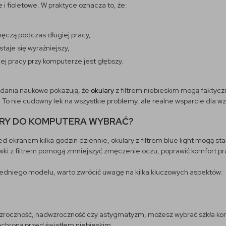
 i fioletowe. W praktyce oznacza to, że:
męczą podczas długiej pracy,
staje się wyraźniejszy,
ej pracy przy komputerze jest głębszy.
adania naukowe pokazują, że
okulary
z filtrem niebieskim mogą faktyc
 To nie cudowny lek na wszystkie problemy, ale realne wsparcie dla wz
ARY DO KOMPUTERA WYBRAĆ?
ed ekranem kilka godzin dziennie, okulary z filtrem blue light mogą s
ki z filtrem pomogą zmniejszyć zmęczenie oczu, poprawić komfort pra
edniego modelu, warto zwrócić uwagę na kilka kluczowych aspektów:
zroczność, nadwzroczność czy astygmatyzm, możesz wybrać szkła kore
 ochroną przed światłem niebieskim.