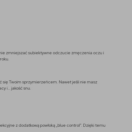
znie zmniejszać subiektywne odczucie zmęczenia oczu i
roku.
tać się Twoim sprzymierzeńcem. Nawet jeśli nie masz
cy i… jakość snu.
kcyjne z dodatkową powłoką „blue control”. Dzięki temu