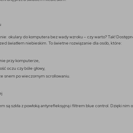
u
tanie: okulary do komputera bez wady wzroku – czy warto? Tak! Dostępne 
rzed światłem niebieskim. To świetne rozwiązanie dla osób, które:
nie przy komputerze,
ść oczu czy bóle głowy,
ze snem po wieczornym scrollowaniu.
ej
są szkła z powłoką antyrefleksyjną i filtrem blue control. Dzięki nim o
.