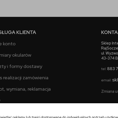
SŁUGA KLIENTA
KONTA
e konto
Sklep In
RajSocze
ul. Wyzwo
miary okularów
43-374 B
zty i formy dostawy
883 
tel:
s realizacji zamówienia
sk
email:
ot, wymiana, reklamacja
Zmiana u
Q
świetlać reklamy lub treści dostosowane do indywidualnych potrzeb użytko