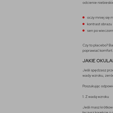
odcienie niebieskie
oczy mniej się 
kontrast obrazu 
sen po wieczorn
Czy to placebo? B
poprawiać komfort.
JAKIE OKUL
Jeśli spędzasz prz
wady wzroku, zerów
Poszukując odpowi
1. Z wadą wzroku
Jeśli masz krótkow
łączysz korekcję z