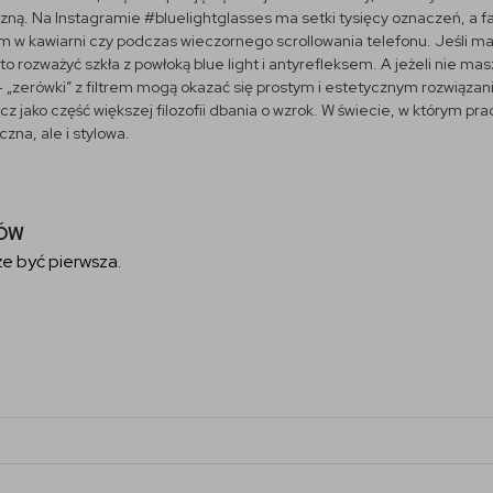
czną. Na Instagramie #bluelightglasses ma setki tysięcy oznaczeń, a fas
m w kawiarni czy podczas wieczornego scrollowania telefonu. Jeśli m
 rozważyć szkła z powłoką blue light i antyrefleksem. A jeżeli nie m
„zerówki” z filtrem mogą okazać się prostym i estetycznym rozwiązani
ecz jako część większej filozofii dbania o wzrok. W świecie, w którym pra
czna, ale i stylowa.
TÓW
e być pierwsza.