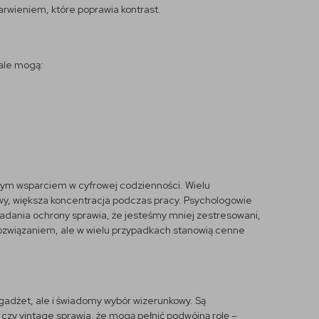
arwieniem, które poprawia kontrast.
 ale mogą:
etnym wsparciem w cyfrowej codzienności. Wielu
wy, większa koncentracja podczas pracy. Psychologowie
adania ochrony sprawia, że jesteśmy mniej zestresowani,
ozwiązaniem, ale w wielu przypadkach stanowią cenne
gadżet, ale i świadomy wybór wizerunkowy. Są
 czy vintage sprawia, że mogą pełnić podwójną rolę –