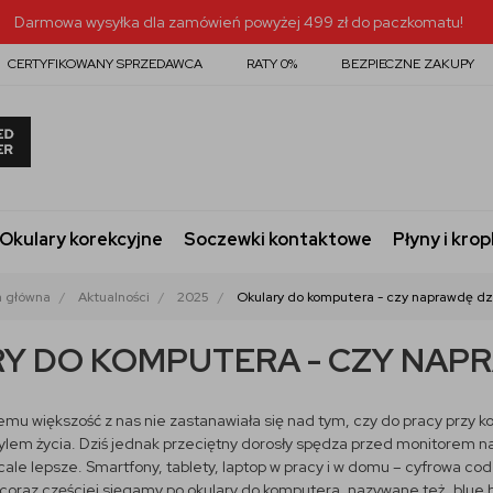
Darmowa wysyłka dla zamówień powyżej 499 zł do paczkomatu!
CERTYFIKOWANY SPRZEDAWCA
RATY 0%
BEZPIECZNE ZAKUPY
Okulary korekcyjne
Soczewki kontaktowe
Płyny i krop
a główna
Aktualności
2025
Okulary do komputera - czy naprawdę dzi
Y DO KOMPUTERA - CZY NAPR
u większość z nas nie zastanawiała się nad tym, czy do pracy przy ko
ylem życia. Dziś jednak przeciętny dorosły spędza przed monitorem naw
cale lepsze. Smartfony, tablety, laptop w pracy i w domu – cyfrowa c
coraz częściej sięgamy po okulary do komputera, nazywane też „blue b