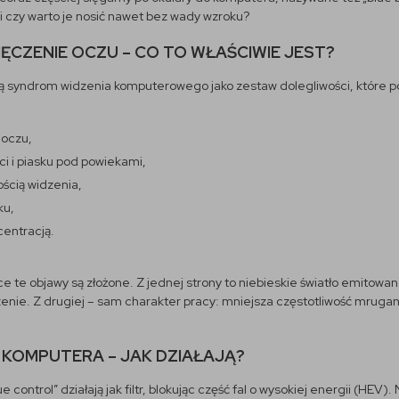
 czy warto je nosić nawet bez wady wzroku?
CZENIE OCZU – CO TO WŁAŚCIWIE JEST?
ają syndrom widzenia komputerowego jako zestaw dolegliwości, które poj
 oczu,
i i piasku pod powiekami,
ością widzenia,
ku,
entracją.
e te objawy są złożone. Z jednej strony to niebieskie światło emitowa
e. Z drugiej – sam charakter pracy: mniejsza częstotliwość mrugani
KOMPUTERA – JAK DZIAŁAJĄ?
e control” działają jak filtr, blokując część fal o wysokiej energii (HEV)