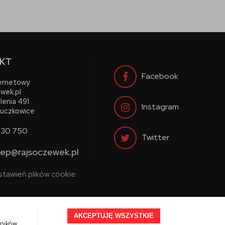
KT
Facebook
ternetowy
wek.pl
lenia 491
Instagram
uczkowice
730 750
Twitter
lep@rajsoczewek.pl
stawień plików cookie
AKCEPTUJĘ WSZYSTKIE
wników