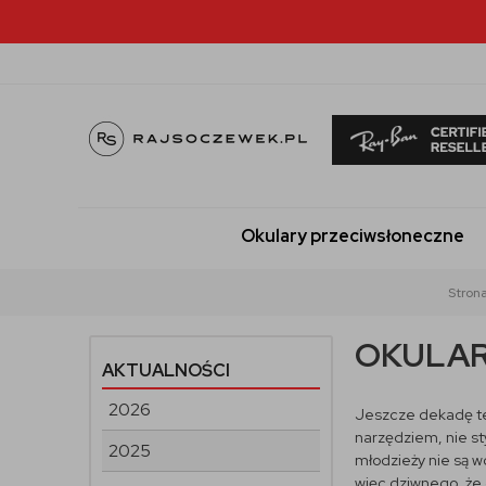
Okulary przeciwsłoneczne
Stron
OKULAR
AKTUALNOŚCI
2026
Jeszcze dekadę tem
narzędziem, nie st
2025
młodzieży nie są w
więc dziwnego, że 