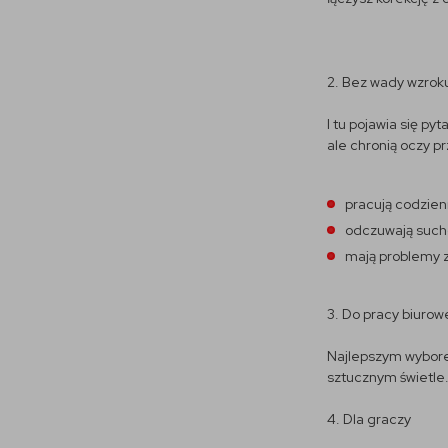
2. Bez wady wzrok
I tu pojawia się py
ale chronią oczy p
pracują codzien
odczuwają sucho
mają problemy 
3. Do pracy biurow
Najlepszym wyborem 
sztucznym świetle
4. Dla graczy