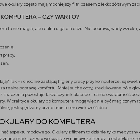
e okulary często mają mocniejszy filtr, czasem z lekko żółtawym zab
 KOMPUTERA – CZY WARTO?
ra to nie magia, ale realna ulga dla oczu. Nie poprawią wady wzroku,
czenie,
t pracy,
 sen.
ają? Tak – i choć nie zastąpią higieny pracy przy komputerze, są świ
sza realną poprawę komfortu. Mniej suche oczy, zredukowane bóle gło
ez znaczenia pozostaje także czynnik placebo – sama świadomość posi
ięty. W praktyce okulary do komputera mogą więc nie być magicznym r
lnie, jeśli spędzamy przed monitorem większość dnia.
 OKULARY DO KOMPUTERA
nąć aspektu modowego. Okulary z filtrem to dziś nie tylko medyczny 
 znane marki, często wpisują się w najnowsze trendy, a estetyka retro