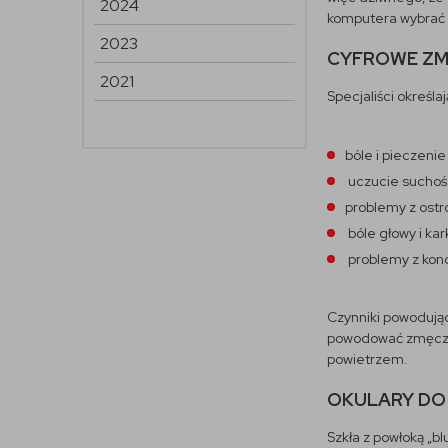
2024
komputera wybrać i
2023
CYFROWE ZMĘ
2021
Specjaliści określ
bóle i pieczenie
uczucie suchośc
problemy z ostr
bóle głowy i kar
problemy z konc
Czynniki powodując
powodować zmęczeni
powietrzem.
OKULARY DO 
Szkła z powłoką „blu