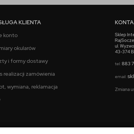
SŁUGA KLIENTA
KONTA
e konto
Sklep In
RajSocze
ul. Wyzwo
miary okularów
43-374 B
zty i formy dostawy
883 
tel:
s realizacji zamówienia
sk
email:
ot, wymiana, reklamacja
Zmiana u
Q