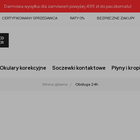
Darmowa wysyłka dla zamówień powyżej 499 zł do paczkomatu!
CERTYFIKOWANY SPRZEDAWCA
RATY 0%
BEZPIECZNE ZAKUPY
Okulary korekcyjne
Soczewki kontaktowe
Płyny i krop
Strona główna
Obsługa 24h