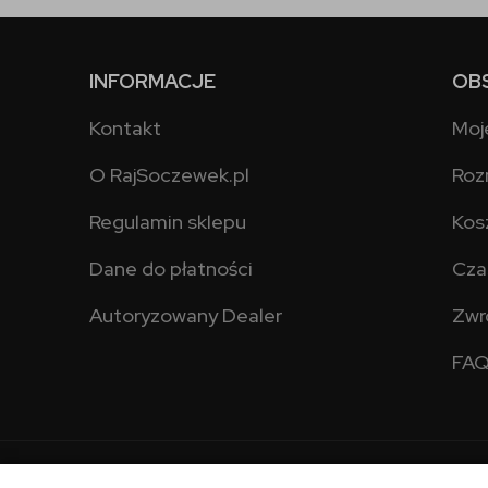
INFORMACJE
OB
Kontakt
Moj
O RajSoczewek.pl
Roz
Regulamin sklepu
Kos
Dane do płatności
Cza
Autoryzowany Dealer
Zwr
FA