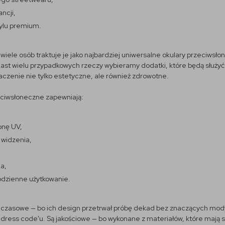
ncji,
ylu premium.
 wiele osób traktuje je jako najbardziej uniwersalne okulary przeciws
miast wielu przypadkowych rzeczy wybieramy dodatki, które będą służy
zenie nie tylko estetyczne, ale również zdrowotne.
eciwsłoneczne zapewniają:
onę UV,
 widzenia,
a,
odzienne użytkowanie.
czasowe — bo ich design przetrwał próbę dekad bez znaczących modyf
go dress code'u. Są jakościowe — bo wykonane z materiałów, które mają 