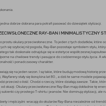
ykonania.
 jedna dobrze dobrana para potrafi pasować do dziesiątek stylizacji.
ECIWSŁONECZNE RAY-BAN I MINIMALISTYCZNY S
po prostu okulary przeciwsłoneczne. To jeden z tych dodatków, które
ych się szybciej niż pogoda, Ray-Ban pozostaje symbolem stylu, któr
dlatego tak doskonale odnajduje się w estetyce współczesnej kapsułow
odporne na chwilowe trendy i pasujące do codziennego stylu życia. A wła
onalność i ponadczasowy charakter.
awiają się na jeden sezon. I są takie, które budują modową historię prze
oci, Wayfarery stały się ikoną kina lat 80., a dziś te same modele pojawi
zi przecież o ilość. Chodzi o rzeczy, które działają zawsze. Takie, któ
 od okazji. Okulary przeciwsłoneczne Ray-Ban mają dokładnie tę energi
sukienki czy prostego T-shirtu i jeansów. Nie dominują stylizacji, ale n
biety i mężczyźni wracają do okularów Ray-Bana niezależnie od trendów.