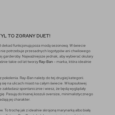
TYL TO ZGRANY DUET!
 od dekad funkcjonują poza modą sezonową. W świecie
y nie potrzebuje przesadnych logotypów ani chwilowego
ej garderoby. Najważniejsze jednak, aby wybierać okulary
śnie takie od lat tworzy
Ray-Ban
– marka, która idealnie
z pokolenia. Ray-Ban należy do tej drugiej kategorii.
ają się na ulicach miast na całym świecie. W kapsułowej
re zakładasz spontanicznie i wiesz, że będą wyglądały
ę. Pasują do lnianej koszuli oversize, minimalistycznego
adają jej charakter.
 To trochę jak z idealnie skrojoną marynarką albo białą