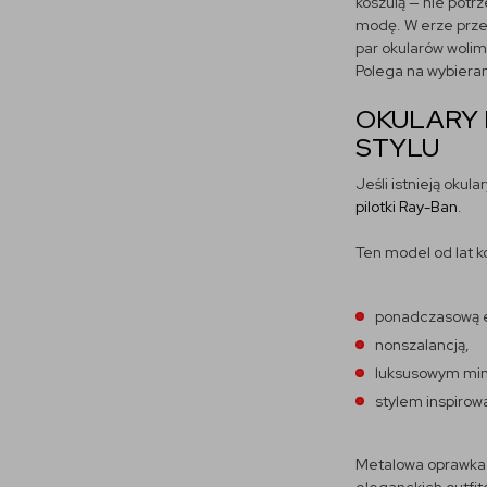
koszulą — nie potrz
modę. W erze przes
par okularów wolim
Polega na wybieran
OKULARY 
STYLU
Jeśli istnieją oku
pilotki Ray-Ban
.
Ten model od lat ko
ponadczasową e
nonszalancją,
luksusowym mi
stylem inspiro
Metalowa oprawka i 