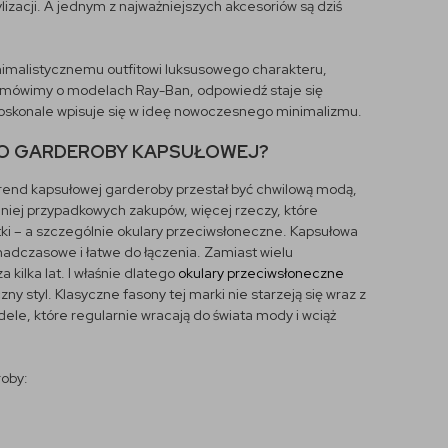
lizacji. A jednym z najważniejszych akcesoriów są dziś
 minimalistycznemu outfitowi luksusowego charakteru,
śli mówimy o modelach Ray-Ban, odpowiedź staje się
doskonale wpisuje się w ideę nowoczesnego minimalizmu.
DO GARDEROBY KAPSUŁOWEJ?
Trend kapsułowej garderoby przestał być chwilową modą,
Mniej przypadkowych zakupów, więcej rzeczy, które
ki – a szczególnie okulary przeciwsłoneczne. Kapsułowa
nadczasowe i łatwe do łączenia. Zamiast wielu
kilka lat. I właśnie dlatego
okulary przeciwsłoneczne
y styl. Klasyczne fasony tej marki nie starzeją się wraz z
le, które regularnie wracają do świata mody i wciąż
roby: