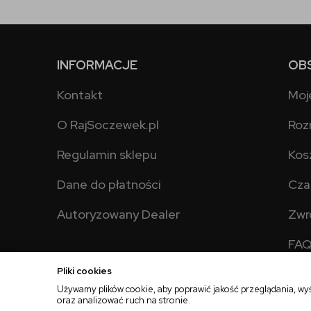
INFORMACJE
OB
Kontakt
Moj
O RajSoczewek.pl
Roz
Regulamin sklepu
Kos
Dane do płatności
Cza
Autoryzowany Dealer
Zwr
FA
Pliki cookies
Używamy plików cookie, aby poprawić jakość przeglądania, wy
oraz analizować ruch na stronie.