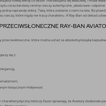
ebujesz nowej wersji co sezon. Potrzebujesz tej właściwej. I może właś
ytu coraz bardziej cenimy rzeczy autentyczne, jakościowe i odporne
y jedną naprawdę dobrą. Taką, która zostanie z nami na lata. Bo prawd
iu rzeczy, które nigdy nie tracą charakteru. A Ray-Ban od dekad udowad
PRZECIWSŁONECZNE RAY-BAN AVIAT
lary przeciwsłoneczne, które można uznać za absolutną klasykę kapsułow
jarzy się z:
legancją,
nimalizmem,
wanym klasycznym Hollywood.
charakterystyczny lotniczy fason sprawiają, że Aviatory doskonale pasu