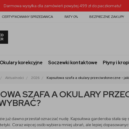
Darmowa wysyłka dla zamówień powyżej 499 zł do paczkomatu!
CERTYFIKOWANY SPRZEDAWCA
RATY 0%
BEZPIECZNE ZAKUPY
Okulary korekcyjne
Soczewki kontaktowe
Płyny i krop
Aktualności
2026
Kapsułowa szafa a okulary przeciwsłoneczne - jak
OWA SZAFA A OKULARY PRZEC
 WYBRAĆ?
e już dawno przestał oznaczać nudę. Kapsułowa garderoba stała się s
tyki. Coraz więcej osób wybiera mniej ubrań, ale lepiej dopasowanych 