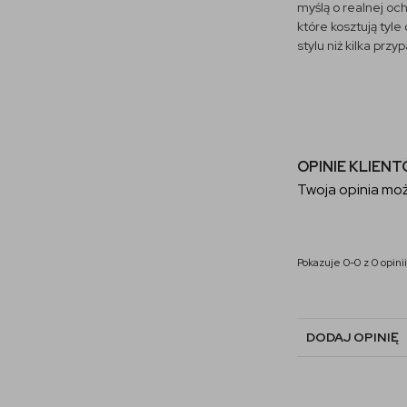
myślą o realnej oc
które kosztują tyl
stylu niż kilka pr
OPINIE KLIEN
Twoja opinia moż
Pokazuje 0-0 z 0 opinii
DODAJ OPINIĘ