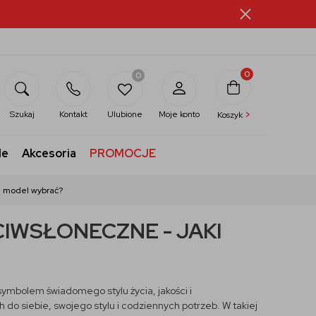
0
0
>
Szukaj
Kontakt
Ulubione
Moje konto
Koszyk
le
Akcesoria
PROMOCJE
i model wybrać?
IWSŁONECZNE - JAKI
ymbolem świadomego stylu życia, jakości i
do siebie, swojego stylu i codziennych potrzeb. W takiej