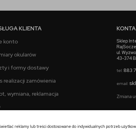
SŁUGA KLIENTA
KONTA
e konto
Sklep In
RajSocze
ul. Wyzwo
miary okularów
43-374 B
zty i formy dostawy
883 
tel:
s realizacji zamówienia
sk
email:
ot, wymiana, reklamacja
Zmiana u
Q
świetlać reklamy lub treści dostosowane do indywidualnych potrzeb użytko