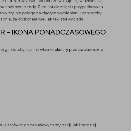
nie dlatego Ray-Ban tak dobrze wpisuje się w dzisiejszą
 na chwilowe trendy. Zamiast dziesięciu przypadkowych
ziwy styl nie polega na ciągłym wymienianiu garderoby.
nia, że doskonale wie, jak taki styl wygląda.
OR – IKONA PONADCZASOWEGO
ej garderoby, są nimi właśnie
okulary przeciwsłoneczne
ją zarówno do casualowych stylizacji, jak i bardziej