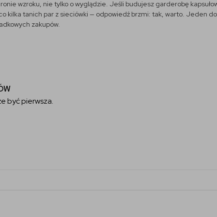
hronie wzroku, nie tylko o wyglądzie. Jeśli budujesz garderobę kapsuło
e co kilka tanich par z sieciówki — odpowiedź brzmi: tak, warto. Jeden
zypadkowych zakupów.
TÓW
e być pierwsza.