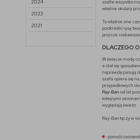
2024
szafie wszystko ma
właśnie okulary pr
2023
To właśnie one częs
2021
podkreślić rysy tw
jeszcze ciekawsza
DLACZEGO O
W świecie mody cor
a stał się sposobe
naprawdę pasują do
szafa opiera się n
przypadkowych doda
Ray-Ban
od lat poz
kolejnymi sezonami
wyglądają świeżo.
Ray-Ban łączy w so
ponadczasowoś