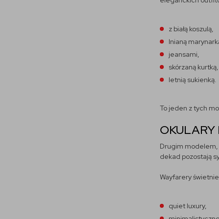
eleganckich outfit
z białą koszulą,
lnianą marynark
jeansami,
skórzaną kurtką,
letnią sukienką.
To jeden z tych mo
OKULARY 
Drugim modelem, kt
dekad pozostają sy
Wayfarery świetnie
quiet luxury,
minimalistyczn