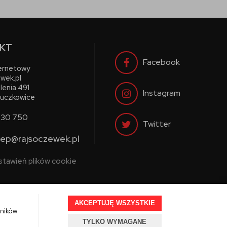
KT
Facebook
ternetowy
wek.pl
lenia 491
Instagram
uczkowice
730 750
Twitter
lep@rajsoczewek.pl
stawień plików cookie
AKCEPTUJĘ WSZYSTKIE
wników
TYLKO WYMAGANE