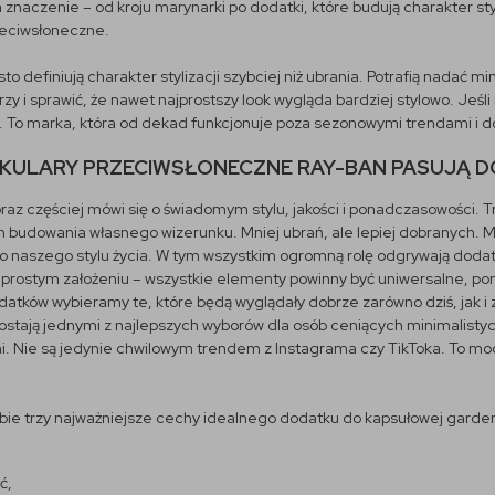
 znaczenie – od kroju marynarki po dodatki, które budują charakter sty
zeciwsłoneczne.
to definiują charakter stylizacji szybciej niż ubrania. Potrafią nadać
arzy i sprawić, że nawet najprostszy look wygląda bardziej stylowo. Je
. To marka, która od dekad funkcjonuje poza sezonowymi trendami i 
KULARY PRZECIWSŁONECZNE RAY-BAN PASUJĄ 
az częściej mówi się o świadomym stylu, jakości i ponadczasowości. 
m budowania własnego wizerunku. Mniej ubrań, ale lepiej dobranych. 
 naszego stylu życia. W tym wszystkim ogromną rolę odgrywają dodat
a prostym założeniu – wszystkie elementy powinny być uniwersalne, po
tków wybieramy te, które będą wyglądały dobrze zarówno dziś, jak i za 
ostają jednymi z najlepszych wyborów dla osób ceniących minimalistyczn
. Nie są jedynie chwilowym trendem z Instagrama czy TikToka. To mode
bie trzy najważniejsze cechy idealnego dodatku do kapsułowej garde
ć,