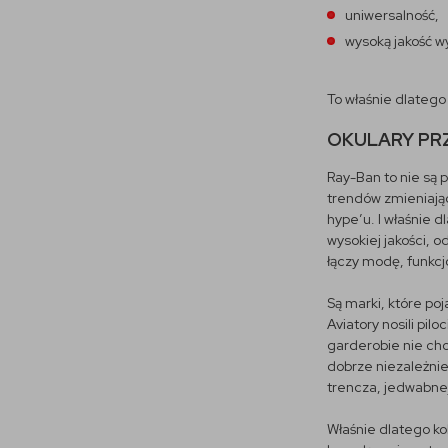
uniwersalność,
wysoką jakość w
To właśnie dlatego
OKULARY PRZ
Ray-Ban to nie są 
trendów zmieniając
hype’u. I właśnie 
wysokiej jakości, 
łączy modę, funkcj
Są marki, które poj
Aviatory nosili pil
garderobie nie chod
dobrze niezależnie
trencza, jedwabnej 
Właśnie dlatego ko