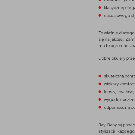
klasycznej elega
casualowego st
To właśnie dlatego
się na jakości. Za
ma to ogromne znac
Dobre okulary prz
skuteczną ochr
większy komfort
lepszą trwałość,
wygodę noszeni
odporność na c
Ray-Bany są ponad
stylizacji i każde