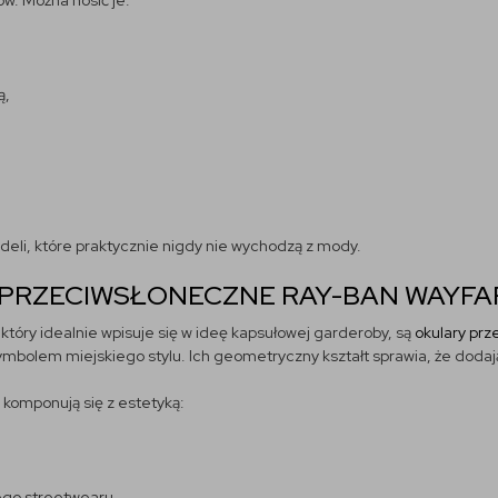
ów. Można nosić je:
ą,
deli, które praktycznie nigdy nie wychodzą z mody.
PRZECIWSŁONECZNE RAY-BAN WAYFA
óry idealnie wpisuje się w ideę kapsułowej garderoby, są
okulary pr
mbolem miejskiego stylu. Ich geometryczny kształt sprawia, że dodaj
 komponują się z estetyką:
ego streetwearu,