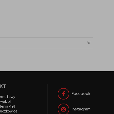
KT
Facebook
ternetowy
wek.pl
lenia 491
Instagram
uczkowice