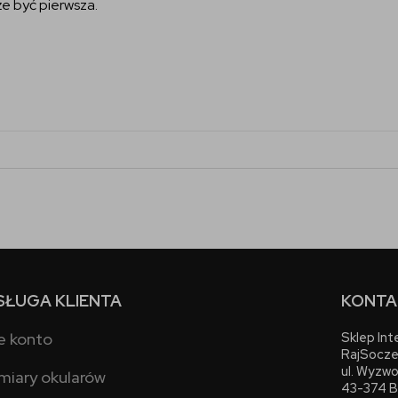
e być pierwsza.
SŁUGA KLIENTA
KONTA
e konto
Sklep In
RajSocze
ul. Wyzwo
miary okularów
43-374 B