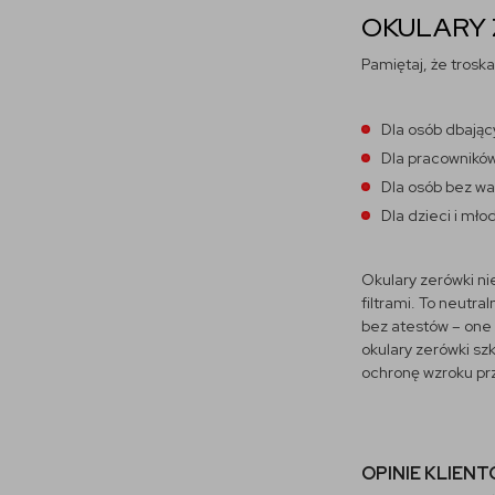
OKULARY 
Pamiętaj, że trosk
Dla osób dbając
Dla pracowników
Dla osób bez wa
Dla dzieci i mło
Okulary zerówki ni
filtrami. To neutr
bez atestów – one 
okulary zerówki sz
ochronę wzroku pr
OPINIE KLIEN