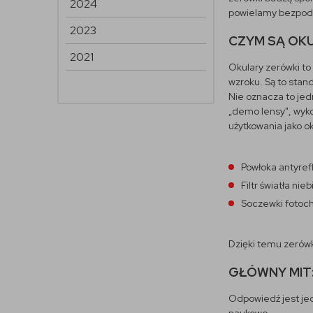
2024
powielamy bezpods
2023
CZYM SĄ OK
2021
Okulary zerówki t
wzroku. Są to stan
Nie oznacza to jed
„demo lensy", wyk
użytkowania jako o
Powłoka antyref
Filtr światła ni
Soczewki fotoch
Dzięki temu zerówk
GŁÓWNY MIT
Odpowiedź jest jed