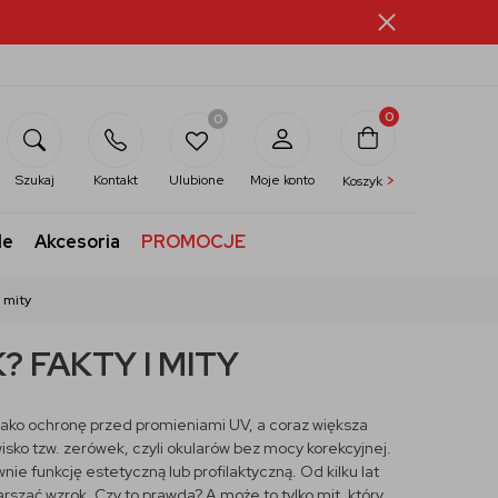
0
0
>
Szukaj
Kontakt
Ulubione
Moje konto
Koszyk
le
Akcesoria
PROMOCJE
 mity
 FAKTY I MITY
 jako ochronę przed promieniami UV, a coraz większa
awisko tzw. zerówek, czyli okularów bez mocy korekcyjnej.
ie funkcję estetyczną lub profilaktyczną. Od kilku lat
rszać wzrok. Czy to prawda? A może to tylko mit, który