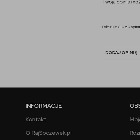
Twoja opinia moż
Pokazuje 0-0 z 0 opinii
DODAJ OPINIĘ
INFORMACJE
OB
Kontakt
Moj
O RajSoczewek.pl
Roz