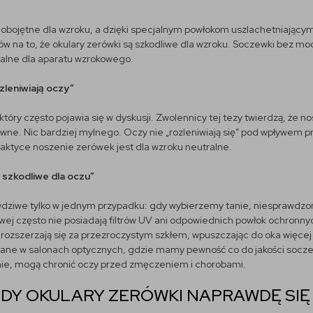
 obojętne dla wzroku, a dzięki specjalnym powłokom uszlachetniający
na to, że okulary zerówki są szkodliwe dla wzroku. Soczewki bez mocy 
ralne dla aparatu wzrokowego.
zleniwiają oczy”
tóry często pojawia się w dyskusji. Zwolennicy tej tezy twierdzą, że n
rawne. Nic bardziej mylnego. Oczy nie „rozleniwiają się” pod wpływe
aktyce noszenie zerówek jest dla wzroku neutralne.
ą szkodliwe dla oczu”
wdziwe tylko w jednym przypadku: gdy wybierzemy tanie, niesprawdzon
j często nie posiadają filtrów UV ani odpowiednich powłok ochronnyc
 rozszerzają się za przezroczystym szkłem, wpuszczając do oka więce
ne w salonach optycznych, gdzie mamy pewność co do jakości soczewe
nie, mogą chronić oczy przed zmęczeniem i chorobami.
IEDY OKULARY ZERÓWKI NAPRAWDĘ SI