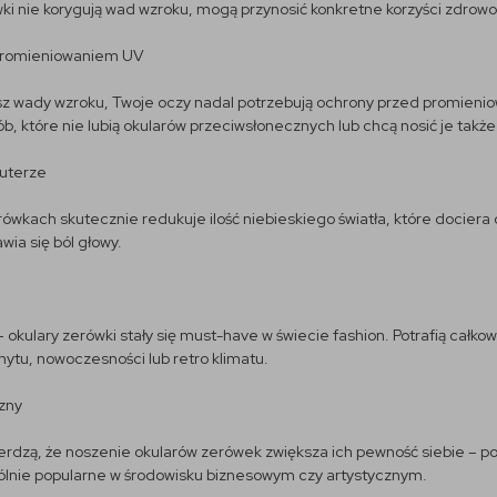
ki nie korygują wad wzroku, mogą przynosić konkretne korzyści zdrowo
 promieniowaniem UV
sz wady wzroku, Twoje oczy nadal potrzebują ochrony przed promienio
ób, które nie lubią okularów przeciwsłonecznych lub chcą nosić je tak
puterze
zerówkach skutecznie redukuje ilość niebieskiego światła, które dociera
awia się ból głowy.
 okulary zerówki stały się must-have w świecie fashion. Potrafią całkowi
nytu, nowoczesności lub retro klimatu.
zny
erdzą, że noszenie okularów zerówek zwiększa ich pewność siebie – pod
ólnie popularne w środowisku biznesowym czy artystycznym.