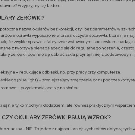
tawnie? Przyjrzyjmy się faktom.
ULARY ZERÓWKI?
o potoczna nazwa okularów bez korekcji, czyli bez parametrów w szkł
dardowe oprawki wyposażone w przezroczyste soczewki, które nie mają 
nak, że zwykłe oprawki z fabrycznie wstawionymi soczewkami nadają s
onane z tworzywa nienadającego się do regularnego noszenia, często 
kulary zerówki, powinno się dobrać szkła przynajmniej z podstawowymi
leksyjna – redukująca odblaski, np. przy pracy przy komputerze.
ebieskiego (blue light) – zmniejszający zmęczenie oczu podczas korzyst
romowe – przyciemniające się na słońcu.
i są nie tylko modnym dodatkiem, ale również praktycznym wsparciem 
: CZY OKULARY ZERÓWKI PSUJĄ WZROK?
noznaczna - NIE. To jeden z najpopularniejszych mitów dotyczących wz