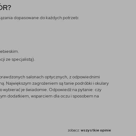
ÓR?
związania dopasowane do każdych potrzeb:
iebieskim.
ji ze specjalistą).
w sprawdzonych salonach optycznych, z odpowiednimi
zną. Największym zagrożeniem są tanie podróbki i okulary
o wybierać je świadomie. Odpowiedź na pytanie: czy
modnym dodatkiem, wsparciem dla oczu i sposobem na
zobacz:
wszystkie opinie