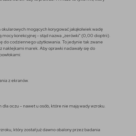
ach okularowych mogących korygować jakąkolwiek wadę
mocy korekcyjnej - stąd nazwa „zerówki" (0,00 dioptrii).
ię do codziennego użytkowania. To jedynie tak zwane
z naklejkami marek. Aby oprawki nadawały się do
 powłokami:
ania z ekranów.
dla oczu – nawet u osób, które nie mają wady wzroku.
roku, który został już dawno obalony przez badania