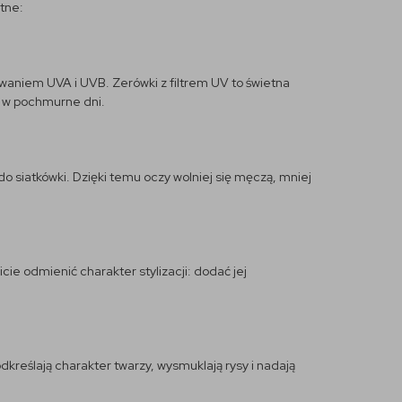
tne:
waniem UVA i UVB. Zerówki z filtrem UV to świetna
że w pochmurne dni.
 do siatkówki. Dzięki temu oczy wolniej się męczą, mniej
cie odmienić charakter stylizacji: dodać jej
kreślają charakter twarzy, wysmuklają rysy i nadają