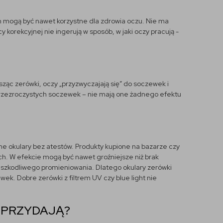
m mogą być nawet korzystne dla zdrowia oczu. Nie ma
korekcyjnej nie ingerują w sposób, w jaki oczy pracują -
osząc zerówki, oczy „przyzwyczajają się” do soczewek i
m przezroczystych soczewek – nie mają one żadnego efektu
e okulary bez atestów. Produkty kupione na bazarze czy
h. W efekcie mogą być nawet groźniejsze niż brak
j szkodliwego promieniowania. Dlatego okulary zerówki
k. Dobre zerówki z filtrem UV czy blue light nie
Ę PRZYDAJĄ?