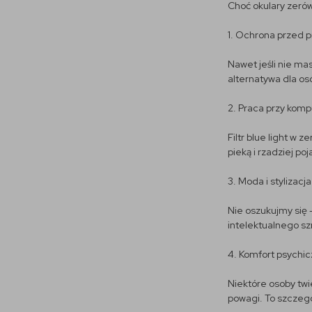
Choć okulary zerów
1. Ochrona przed
Nawet jeśli nie ma
alternatywa dla os
2. Praca przy kom
Filtr blue light w 
pieką i rzadziej poj
3. Moda i stylizacja
Nie oszukujmy się –
intelektualnego sz
4. Komfort psychic
Niektóre osoby twi
powagi. To szczeg