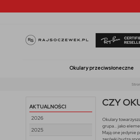
Okulary przeciwsłoneczne
Stro
CZY OK
AKTUALNOŚCI
2026
Okulary towarzyszą
grupa… jako element
2025
Mają one jedynie p
zerówki budzą spor