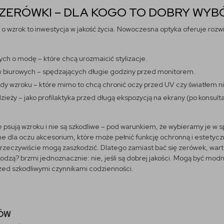
ZERÓWKI – DLA KOGO TO DOBRY WYB
a o wzrok to inwestycja w jakość życia. Nowoczesna optyka oferuje ro
ych o modę – które chcą urozmaicić stylizacje.
 biurowych – spędzających długie godziny przed monitorem.
dy wzroku – które mimo to chcą chronić oczy przed UV czy światłem n
dzieży – jako profilaktyka przed długą ekspozycją na ekrany (po konsultac
e psują wzroku i nie są szkodliwe – pod warunkiem, że wybieramy je 
alne dla oczu akcesorium, które może pełnić funkcję ochronną i estetyc
rzeczywiście mogą zaszkodzić. Dlatego zamiast bać się zerówek, wart
kodzą? brzmi jednoznacznie: nie, jeśli są dobrej jakości. Mogą być 
zed szkodliwymi czynnikami codzienności.
TÓW