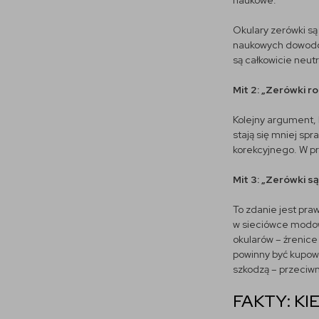
naukowe.
Okulary zerówki są
naukowych dowodów 
są całkowicie neut
Mit 2: „Zerówki ro
Kolejny argument, k
stają się mniej sp
korekcyjnego. W pr
Mit 3: „Zerówki s
To zdanie jest pra
w sieciówce modowe
okularów – źrenice
powinny być kupowa
szkodzą – przeciw
FAKTY: K