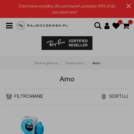
Darmowa wysyłka dla zamówień powyżej 499 zł do
paczkomatu!
0
0
Strona główna
Producenci
Amo
Amo
FILTROWANIE
SORTUJ